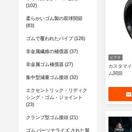
(102)
柔らかいゴム製の双球関節
(83)
ゴムで覆われたパイプ
(126)
非金属繊維の補償器
(37)
ビデオ
非金属ゴム補償器
(27)
カスタマイ
ム関節
集中型減量ゴム接頭
(32)
エクセントリック・リディク
シング・ゴム・ジョイント
(23)
クランプ型ゴム接頭
(21)
ゴム パーソナライズ された製