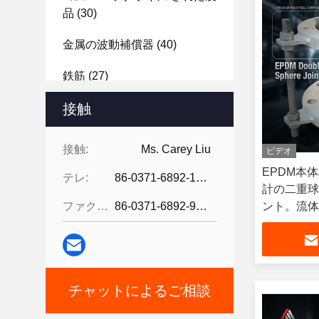
品
(30)
金属の波動補償器
(40)
鉄筋
(27)
ゴムシート
接触
(37)
接触:
Ms. Carey Liu
ビデオ
EPDM本
テレ:
86-0371-6892-1527
計の二重球
ファクシミリ:
86-0371-6892-9024
ント。流体
ール性と柔
チャットによるご相談