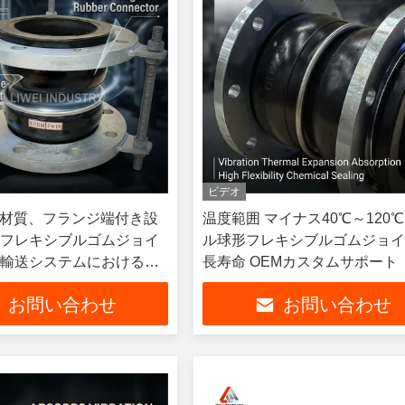
ビデオ
体材質、フランジ端付き設
温度範囲 マイナス40℃～120℃
フレキシブルゴムジョイ
ル球形フレキシブルゴムジョ
輸送システムにおけるシ
長寿命 OEMカスタムサポート
軟性を確保。
お問い合わせ
お問い合わせ