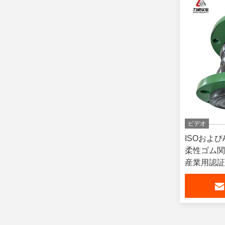
ビデオ
ISOおよび
柔性ゴム関節
産業用認証