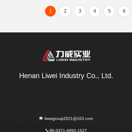
1
2
3
4
5
6
Henan Liwei Industry Co., Ltd.
liweigroup2021@163.com
86-0371-6892-1527