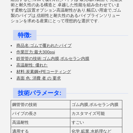
術と耐久性のある構造と 卓越した性能を組み合わせていま
す柔軟な設置オプション高温耐性があり,幅広い用途で,ゴム
製のパイプは,信頼性と耐久性のあるパイプラインソリュー
ションを求める産業にとって理想的な選択です.
特徴:
商品名:ゴムで覆われたパイプ
作業圧力:最大300psi
鉄管管の技術:ゴム内膜,ポルセラン内膜
高温耐性: 優れた
材料:炭素鋼+PEコーティング
表面 色: 消費 者 の 要求
技術パラメータ:
鋼管管の技術
ゴム内膜,ポルセラン内膜
パイプの長さ
カスタマイズ可能
高温耐性
すごい
適用する
化学,鉱業,水処理など