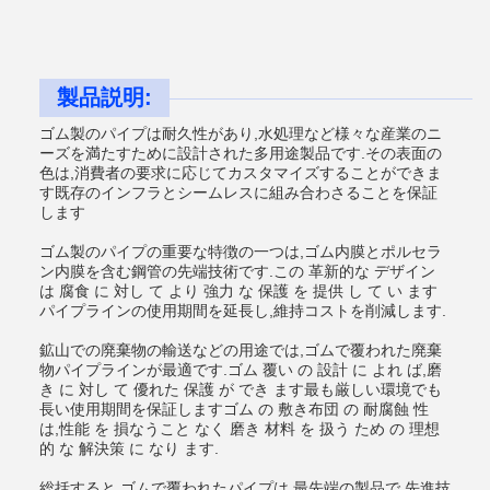
製品説明:
ゴム製のパイプは耐久性があり,水処理など様々な産業のニ
ーズを満たすために設計された多用途製品です.その表面の
色は,消費者の要求に応じてカスタマイズすることができま
す既存のインフラとシームレスに組み合わさることを保証
します
ゴム製のパイプの重要な特徴の一つは,ゴム内膜とポルセラ
ン内膜を含む鋼管の先端技術です.この 革新的な デザイン
は 腐食 に 対し て より 強力 な 保護 を 提供 し て い ます
パイプラインの使用期間を延長し,維持コストを削減します.
鉱山での廃棄物の輸送などの用途では,ゴムで覆われた廃棄
物パイプラインが最適です.ゴム 覆い の 設計 に よれ ば,磨
き に 対し て 優れた 保護 が でき ます最も厳しい環境でも
長い使用期間を保証しますゴム の 敷き布団 の 耐腐蝕 性
は,性能 を 損なうこと なく 磨き 材料 を 扱う ため の 理想
的 な 解決策 に なり ます.
総括すると,ゴムで覆われたパイプは 最先端の製品で 先進技