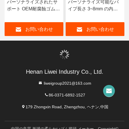
パーソナライズされたサ
パーソナライズ可能なパ
ポート OEM耐腐蝕ゴムパ
イプ長さ 3~8mm の内膜
イプ 耐久性のある天然ゴ
厚さで設計されたゴムで
ムネオプレンEPDMと性
覆われたパイプ
お問い合わせ
お問い合わせ
能のためのニトリルコー
ナー材料
Henan Liwei Industry Co., Ltd.
liweigroup2021@163.com
86-0371-6892-1527
179 Zhongxin Road, Zhengzhou, ヘナン,中国
中国の良質 単球の柔らかいゴム接頭 メーカー。Copyright©