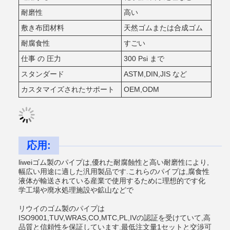
耐磨性
高い
敷き布団材料
天然ゴムまたは合成ゴム
耐腐食性
すごい
仕事 の 圧力
300 Psi まで
スタンダード
ASTM,DIN,JIS など
カスタマイズされたサポート
OEM,ODM
応用:
liweiゴム製のパイプは,優れた耐腐蝕性と高い耐磨性により,
幅広い用途に適した汎用製品です.これらのパイプは,腐食性
液体が輸送されている産業で使用するために理想的です化
学工場や廃水処理施設や鉱山などで
リウイのゴム製のパイプは
ISO9001,TUV,WRAS,CO,MTC,PL,IVの認証を受けていて,高
品質と信頼性を保証しています.最低注文量1セットと交渉可