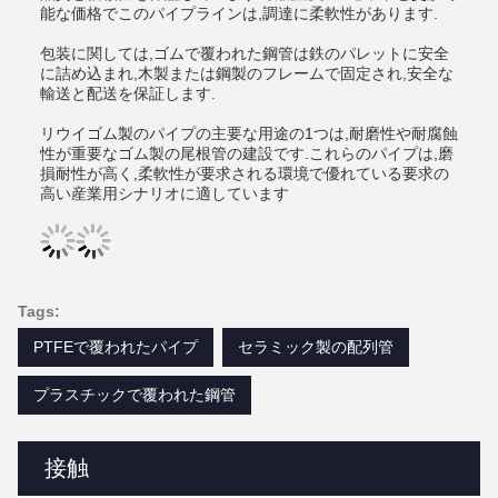
能な価格でこのパイプラインは,調達に柔軟性があります.
包装に関しては,ゴムで覆われた鋼管は鉄のパレットに安全
に詰め込まれ,木製または鋼製のフレームで固定され,安全な
輸送と配送を保証します.
リウイゴム製のパイプの主要な用途の1つは,耐磨性や耐腐蝕
性が重要なゴム製の尾根管の建設です.これらのパイプは,磨
損耐性が高く,柔軟性が要求される環境で優れている要求の
高い産業用シナリオに適しています
Tags:
PTFEで覆われたパイプ
セラミック製の配列管
プラスチックで覆われた鋼管
接触