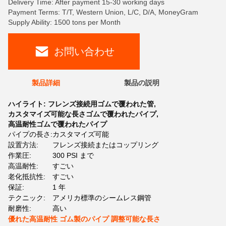
Delivery Time: After payment 15-30 working days
Payment Terms: T/T, Western Union, L/C, D/A, MoneyGram
Supply Ability: 1500 tons per Month
お問い合わせ
製品詳細
製品の説明
ハイライト:
フレンズ接続用ゴムで覆われた管
,
カスタマイズ可能な長さゴムで覆われたパイプ
,
高温耐性ゴムで覆われたパイプ
パイプの長さ:
カスタマイズ可能
設置方法:
フレンズ接続またはコップリング
作業圧:
300 PSI まで
高温耐性:
すごい
老化抵抗性:
すごい
保証:
1 年
テクニック:
アメリカ標準のシームレス鋼管
耐磨性:
高い
優れた高温耐性 ゴム製のパイプ 調整可能な長さ