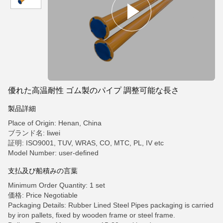
優れた高温耐性 ゴム製のパイプ 調整可能な長さ
製品詳細
Place of Origin: Henan, China
ブランド名: liwei
証明: ISO9001, TUV, WRAS, CO, MTC, PL, IV etc
Model Number: user-defined
支払及び船積みの言葉
Minimum Order Quantity: 1 set
価格: Price Negotiable
Packaging Details: Rubber Lined Steel Pipes packaging is carried
by iron pallets, fixed by wooden frame or steel frame.