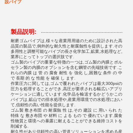
設パイプ
製品説明:
耐磨ゴムパイプは,様々な産業用用途のために設計された高
品質の製品で,例外的な耐久性と耐腐蝕性を提供します.その
多用性と調整可能なパイプの長さ化学加工,鉱業,水処理など,
業界にとってトップの選択肢です.
ゴム製のパイプの重要な特徴の一つは,ゴム製の内膜とポル
セラン製の内膜のオプションを含む鋼管の先端技術です.こ
れらの内膜 は 管 の 腐食 耐性 を 強化 し,困難な 条件 の 中
で 長期 的 な 性能 を 確保 し ます.
作業圧力に関しては,ゴムで覆われたパイプは最大300psiの
圧力を処理することができ,高圧が要求される幅広いアプリ
ケーションに適しています.化学品を輸送するかどうかこの
パイプは,鉱山での排水処理や,産業用環境での水処理におい
て,信頼性の高い性能を提供します.
ゴム製 敷き布団 の 耐腐蝕 性 は,その 建設 に 用い られ た
特殊 な 敷き布団 や 材料 に よる もの で 優れています.腐食
性物質と環境への暴露に耐えることができる維持コストを
削減する.
耐久性があり信頼性の高い管道ソリューションを求める産