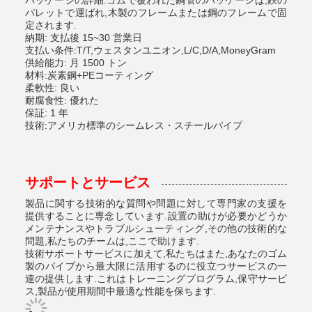
パッケージの詳細:ゴムで覆われた鋼管のパッケージは,鉄の
パレットで運ばれ,木製のフレームまたは鋼のフレームで固
定されます.
納期: 支払後 15~30 営業日
支払い条件:T/T,ウェスタンユニオン,L/C,D/A,MoneyGram
供給能力: 月 1500 トン
材料:炭素鋼+PEコーティング
柔軟性: 良い
耐腐食性: 優れた
保証: 1 年
技術:アメリカ標準のシームレス・スチールパイプ
サポートとサービス
製品に関する技術的な質問や問題に対して専門家の支援を
提供することに専念しています.設置の助けが必要かどうか
メンテナンスやトラブルシューティング,その他の技術的な
問題,私たちのチームは,ここで助けます.
技術サポートサービスに加えて,私たちはまた,あなたのゴム
製のパイプから最大限に活用するのに役立つサービスの一
連の提供します.これはトレーニングプログラム,保守サービ
ス,製品が使用期間中最適な性能を保ちます.