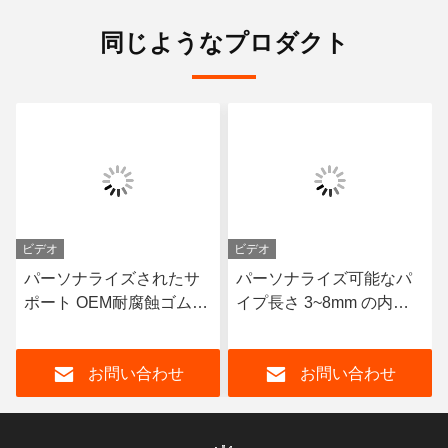
同じようなプロダクト
ビデオ
ビデオ
パーソナライズされたサ
パーソナライズ可能なパ
ポート OEM耐腐蝕ゴムパ
イプ長さ 3~8mm の内膜
イプ 耐久性のある天然ゴ
厚さで設計されたゴムで
ムネオプレンEPDMと性
覆われたパイプ
お問い合わせ
お問い合わせ
能のためのニトリルコー
ナー材料