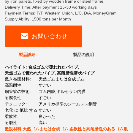
by iron pallets, fixed by wooden frame or steel frame.
Delivery Time: After payment 15-30 working days
Payment Terms: T/T, Western Union, L/C, D/A, MoneyGram
Supply Ability: 1500 tons per Month
お問い合わせ
製品詳細
製品の説明
ハイライト:
合成ゴムで覆われたパイプ
,
天然ゴムで覆われたパイプ
,
高耐磨性帯状パイプ
敷き布団材料:
天然ゴムまたは合成ゴム
高温耐性:
すごい
鋼管管の技術:
ゴム内膜,ポルセラン内膜
耐腐食性:
すごい
テクニック:
アメリカ標準のシームレス鋼管
老化 に 抵抗 する:
すごい
柔軟性:
良かった
耐磨性:
高い
敷設材料 天然ゴムまたは合成ゴム 柔軟性と高耐磨性のあるゴム敷