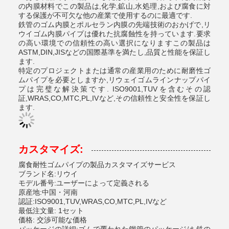
の内膜材料でこの製品は,化学,鉱山,水処理,および腐食に対
する保護が不可欠な他の産業で使用するのに最適です.
鉄管のゴム内膜とポルセラン内膜の先端技術のおかげで,リ
ウイゴム内膜パイプは優れた抗腐蝕性を持っています.要求
の高い環境での信頼性の高い選択になりますこの製品は
ASTM,DIN,JISなどの国際基準を満たし,品質と性能を保証し
ます.
特定のプロジェクトまたは通常の産業用のために耐磨性ゴ
ムパイプを必要としますか,リウェイゴムラインナップパイ
プは完璧な解決策です. ISO9001,TUVを含むその認
証,WRAS,CO,MTC,PL,IVなど,その信頼性と安全性を保証し
ます.
カスタマイズ:
腐食耐性ゴムパイプの製品カスタマイズサービス
ブランド名:リウイ
モデル番号:ユーザーによって定義される
原産地:中国・河南
認証:ISO9001,TUV,WRAS,CO,MTC,PL,IVなど
最低注文量: 1セット
価格: 交渉可能な価格