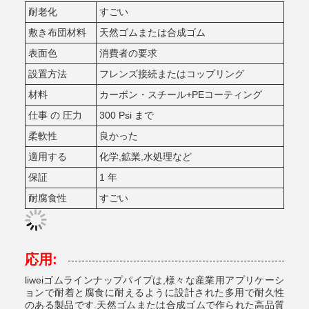
耐老化
すごい
敷き布団材料
天然ゴムまたは合成ゴム
表面色
消費者の要求
設置方法
フレンズ接続またはコップリング
材料
カーボン・スチール+PEコーティング
仕事 の 圧力
300 Psi まで
柔軟性
良かった
適用する
化学,鉱業,水処理など
保証
1 年
耐腐食性
すごい
応用:
liweiゴムラインナップパイプは,様々な産業用アプリケーシ
ョンで耐着と腐食に耐えるように設計された多用で耐久性
のある製品です.天然ゴムまたは合成ゴムで作られた高品質