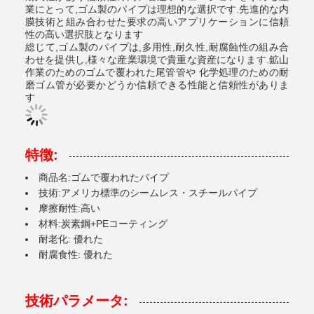
業にとって,ゴム製のパイプは理想的な選択です.先進的な内
膜技術と組み合わせた要求の高いアプリケーションに信頼
性の高い選択肢となります
総じて,ゴム製のパイプは,多用性,耐久性,耐腐蝕性の組み合
わせを提供し,様々な産業環境で貴重な資産になります.鉱山
作業のためのゴムで覆われた尾管管や 化学処理のための耐
磨ゴム管が必要かどうか信頼できる性能と信頼性がありま
す
特徴:
商品名:ゴムで覆われたパイプ
技術:アメリカ標準のシームレス・スチールパイプ
摩擦耐性:高い
材料:炭素鋼+PEコーティング
耐老化: 優れた
耐腐食性: 優れた
技術パラメータ: