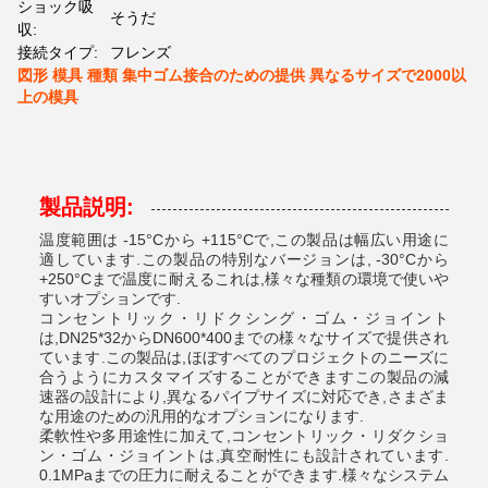
ショック吸
そうだ
収:
接続タイプ:
フレンズ
図形 模具 種類 集中ゴム接合のための提供 異なるサイズで2000以
上の模具
製品説明:
温度範囲は -15°Cから +115°Cで,この製品は幅広い用途に
適しています.この製品の特別なバージョンは, -30°Cから
+250°Cまで温度に耐えるこれは,様々な種類の環境で使いや
すいオプションです.
コンセントリック・リドクシング・ゴム・ジョイント
は,DN25*32からDN600*400までの様々なサイズで提供され
ています.この製品は,ほぼすべてのプロジェクトのニーズに
合うようにカスタマイズすることができますこの製品の減
速器の設計により,異なるパイプサイズに対応でき,さまざま
な用途のための汎用的なオプションになります.
柔軟性や多用途性に加えて,コンセントリック・リダクショ
ン・ゴム・ジョイントは,真空耐性にも設計されています.
0.1MPaまでの圧力に耐えることができます.様々なシステム