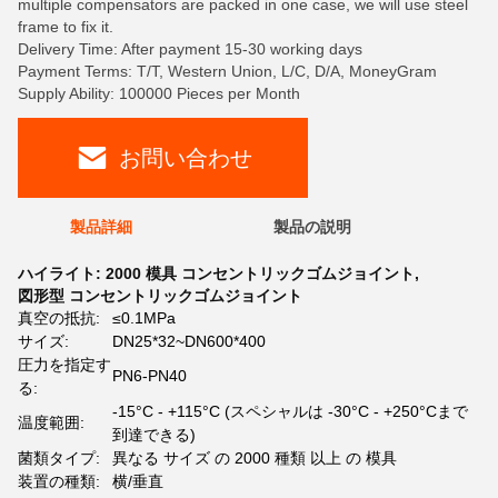
multiple compensators are packed in one case, we will use steel
frame to fix it.
Delivery Time: After payment 15-30 working days
Payment Terms: T/T, Western Union, L/C, D/A, MoneyGram
Supply Ability: 100000 Pieces per Month
お問い合わせ
製品詳細
製品の説明
ハイライト:
2000 模具 コンセントリックゴムジョイント
,
図形型 コンセントリックゴムジョイント
真空の抵抗:
≤0.1MPa
サイズ:
DN25*32~DN600*400
圧力を指定す
PN6-PN40
る:
-15°C - +115°C (スペシャルは -30°C - +250°Cまで
温度範囲:
到達できる)
菌類タイプ:
異なる サイズ の 2000 種類 以上 の 模具
装置の種類:
横/垂直