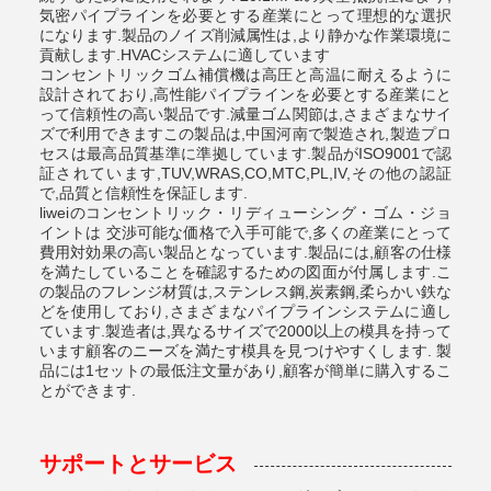
気密パイプラインを必要とする産業にとって理想的な選択
になります.製品のノイズ削減属性は,より静かな作業環境に
貢献します.HVACシステムに適しています
コンセントリックゴム補償機は高圧と高温に耐えるように
設計されており,高性能パイプラインを必要とする産業にと
って信頼性の高い製品です.減量ゴム関節は,さまざまなサイ
ズで利用できますこの製品は,中国河南で製造され,製造プロ
セスは最高品質基準に準拠しています.製品がISO9001で認
証されています,TUV,WRAS,CO,MTC,PL,IV,その他の認証
で,品質と信頼性を保証します.
liweiのコンセントリック・リディューシング・ゴム・ジョ
イントは 交渉可能な価格で入手可能で,多くの産業にとって
費用対効果の高い製品となっています.製品には,顧客の仕様
を満たしていることを確認するための図面が付属します.こ
の製品のフレンジ材質は,ステンレス鋼,炭素鋼,柔らかい鉄な
どを使用しており,さまざまなパイプラインシステムに適し
ています.製造者は,異なるサイズで2000以上の模具を持って
います顧客のニーズを満たす模具を見つけやすくします. 製
品には1セットの最低注文量があり,顧客が簡単に購入するこ
とができます.
サポートとサービス