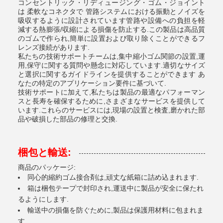
コンセントリック・リディュージング・ゴム・ジョイント
は 柔軟なコネクタで 管路システムにおける振動とノイズを
吸収するように設計されています管路や設備への負担を軽
減する熱膨張/収縮による損傷を防止する.この製品は高品質
のゴムで作られ,簡単に設置および取り除くことができるフ
レンズ接続があります.
私たちの技術サポートチームは,集中縮小ゴム関節の設置,運
用,保守に関する質問や懸念に対応しています.適切なサイズ
と選択に関するガイドラインを提供することができます あ
なたの特定のアプリケーション要件に基づいて.
技術サポートに加えて,私たちは製品の最適なパフォーマン
スと長寿を確保するために,さまざまなサービスを提供して
います.これらのサービスには,現場の設置と検査,磨かれた部
品や破損した部品の修理と交換.
梱包と輸送:
商品のパッケージ:
同心的縮約ゴム接合剤は,頑丈な紙箱に詰め込まれます.
箱は梱包テープで封印され,運送中に製品が安全に保たれ
るようにします.
輸送中の損傷を防ぐために,製品は保護用材料に包まれま
す.