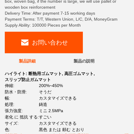
box, woven bag, if the number is large, we will use pallet or
wooden box reinforcement
Delivery Time: After payment 7-15 working days
Payment Terms: T/T, Western Union, L/C, D/A, MoneyGram
Supply Ability: 100000 Pieces per Month
お問い合わせ
製品詳細
製品の説明
ハイライト:
断熱用ゴムマット
,
高圧ゴムマット
,
スリップ防止ガムマット
伸縮:
200%~450%
防水・防滑:
そうだ
幅:
カスタマイズできる
処理:
鋳造
張力強度:
ミニ 2.5MPa
老化 に 抵抗 する:
すごい
サイズ:
カスタマイズできる
色:
黒色 または 頼む とおり