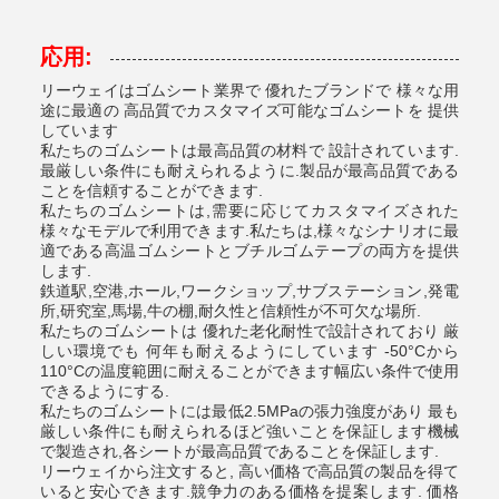
応用:
リーウェイはゴムシート業界で 優れたブランドで 様々な用
途に最適の 高品質でカスタマイズ可能なゴムシートを 提供
しています
私たちのゴムシートは最高品質の材料で 設計されています.
最厳しい条件にも耐えられるように.製品が最高品質である
ことを信頼することができます.
私たちのゴムシートは,需要に応じてカスタマイズされた
様々なモデルで利用できます.私たちは,様々なシナリオに最
適である高温ゴムシートとブチルゴムテープの両方を提供
します.
鉄道駅,空港,ホール,ワークショップ,サブステーション,発電
所,研究室,馬場,牛の棚,耐久性と信頼性が不可欠な場所.
私たちのゴムシートは 優れた老化耐性で設計されており 厳
しい環境でも 何年も耐えるようにしています -50°Cから
110°Cの温度範囲に耐えることができます幅広い条件で使用
できるようにする.
私たちのゴムシートには最低2.5MPaの張力強度があり 最も
厳しい条件にも耐えられるほど強いことを保証します機械
で製造され,各シートが最高品質であることを保証します.
リーウェイから注文すると, 高い価格で高品質の製品を得て
いると安心できます.競争力のある価格を提案します. 価格