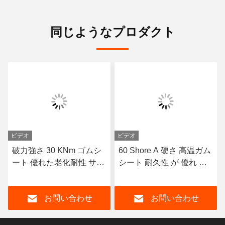
同じようなプロダクト
ビデオ
ビデオ
破力強さ 30 KNm ゴムシ
60 Shore A 硬さ 高温ガム
ート 優れた老化耐性 サイ
シート 耐久性 が 優れ 熱
ズ 1-50mm X 06-2m X 1-
密封 ガスケット や 隔熱
20m 重量産業用用途に最
材料 に 適し
お問い合わせ
お問い合わせ
適