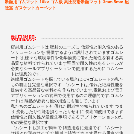
断熱用ゴムマット 10kv ゴム板 高圧防滑断熱マット 3mm 5mm 配
送室 ガスケットカーペット
製品説明:
密封用ゴムシートは 密封のニーズに 信頼性と耐久性のある
ソリューションを 提供するように設計されていますゴムシ
ートは,様々な環境条件や化学物質に優れた耐性を有する高
品質な材料で作られています堅固で耐久性のあるシールが
必要なシールアプリケーションで使用するためにゴムシー
トは理想的です.
絶縁用ゴムシートを探している場合は,CRゴムシートの私た
ちの範囲は完璧な選択です.ゴムシートは,優れた絶縁性能を
提供する高品質な材料から作られています.電気および電子
アプリケーションの範囲で使用するのに理想的です.ゴムシ
ートは,隔熱が必要な他の用途にも適しています.
私たちのゴムシートも 優れた耐老性で知られています つま
り 劣化したり性能を損なったりせずに 長期間使用できます
信頼性と耐久性が最優先事項であるアプリケーションのた
めの完璧な選択です.
ゴムシートも加工が簡単で 鋳造用途に最適です ゴムシート
は様々な形やサイズで 簡単に鋳造できます異なる用途で使