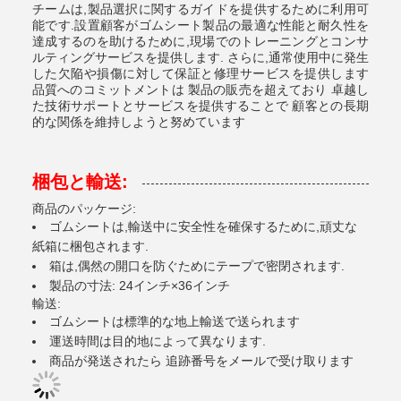
チームは,製品選択に関するガイドを提供するために利用可
能です.設置顧客がゴムシート製品の最適な性能と耐久性を
達成するのを助けるために,現場でのトレーニングとコンサ
ルティングサービスを提供します. さらに,通常使用中に発生
した欠陥や損傷に対して保証と修理サービスを提供します
品質へのコミットメントは 製品の販売を超えており 卓越し
た技術サポートとサービスを提供することで 顧客との長期
的な関係を維持しようと努めています
梱包と輸送:
商品のパッケージ:
ゴムシートは,輸送中に安全性を確保するために,頑丈な
紙箱に梱包されます.
箱は,偶然の開口を防ぐためにテープで密閉されます.
製品の寸法: 24インチ×36インチ
輸送:
ゴムシートは標準的な地上輸送で送られます
運送時間は目的地によって異なります.
商品が発送されたら 追跡番号をメールで受け取ります