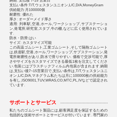
納期: 支払後 7-15 営業日
支払い条件:T/T,ウェスタンユニオン,L/C,D/A,MoneyGram
供給能力:月100000個
耐磨性: 優れた
厚さ: オーダーメイド厚さ
適用: 列車駅,空港,ホール,ワークショップ,サブステーショ
ン,発電所,研究室,スタブ,牛の棚,などに広く使用されていま
す.
防水・防滑:はい
サイズ: カスタマイズ可能
この高温ゴムシート,工業ゴムシート,そして隔熱ゴムシート
は,鉄道駅,空港,ホール,ワークショップ,サブステーション,発
電所耐磨性があり,防水で滑りやすい. 価格で交渉可能で,厚
さやサイズをカスタマイズできる最低1枚を注文してくださ
い.包装にはプラスチックフィルム内包装が含まれます.納期
は,支払い後7~15営業日で,支払い条件は,T/T,ウェスタンユニ
オン,L/C,D/A,マネグラム私たちは月に100000枚の供給能力
を有し,ISO9001,TUV,WRAS,CO,MTC,PL,IVなどで認定され
ています.
サポートとサービス
私たちのゴムシート製品には,顧客満足度を保証するための
包括的な技術サポートとサービスが付いています. 専門家の