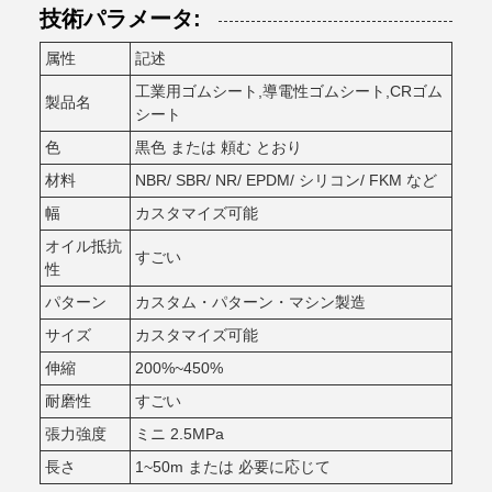
技術パラメータ:
属性
記述
工業用ゴムシート,導電性ゴムシート,CRゴム
製品名
シート
色
黒色 または 頼む とおり
材料
NBR/ SBR/ NR/ EPDM/ シリコン/ FKM など
幅
カスタマイズ可能
オイル抵抗
すごい
性
パターン
カスタム・パターン・マシン製造
サイズ
カスタマイズ可能
伸縮
200%~450%
耐磨性
すごい
張力強度
ミニ 2.5MPa
長さ
1~50m または 必要に応じて