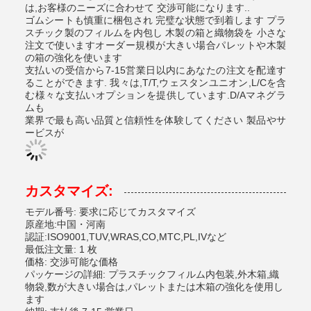
は,お客様のニーズに合わせて 交渉可能になります..
ゴムシートも慎重に梱包され 完璧な状態で到着します プラ
スチック製のフィルムを内包し 木製の箱と織物袋を 小さな
注文で使いますオーダー規模が大きい場合パレットや木製
の箱の強化を使います
支払いの受信から7-15営業日以内にあなたの注文を配達す
ることができます. 我々は,T/T,ウェスタンユニオン,L/Cを含
む様々な支払いオプションを提供しています.D/Aマネグラ
ムも
業界で最も高い品質と信頼性を体験してください 製品やサ
ービスが
カスタマイズ:
モデル番号: 要求に応じてカスタマイズ
原産地:中国・河南
認証:ISO9001,TUV,WRAS,CO,MTC,PL,IVなど
最低注文量: 1 枚
価格: 交渉可能な価格
パッケージの詳細: プラスチックフィルム内包装,外木箱,織
物袋,数が大きい場合は,パレットまたは木箱の強化を使用し
ます