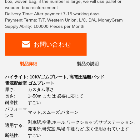
box, woven bag, if the number is large, we will use pallet or
wooden box reinforcement
Delivery Time: After payment 7-15 working days
Payment Terms: T/T, Western Union, L/C, D/A, MoneyGram
Supply Ability: 100000 Pieces per Month
お問い合わせ
製品詳細
製品の説明
ハイライト:
10KVゴムプレート
,
高電圧隔離パッド
,
電源配給室 ゴムプレート
厚さ:
カスタム厚さ
長さ:
1~50m または 必要に応じて
耐磨性:
すごい
パフォーマ
マット,スムーズ,パターン
ンス:
列車駅,空港,ホール,ワークショップ,サブステーション,
適用する:
発電所,研究室,馬場,牛棚など.広く使用されています.
断熱性:
すごい