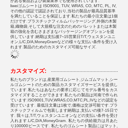
がある食品および製薬業界でも使用されています.
liweiゴムシートは ISO9001, TUV, WRAS, CO, MTC, PL, IV,
その他の認証で認証されており,当社の製品が最高品質基準
を満たしていることを保証します.私たちの最小注文量は1個
だけです.プラスチックフィルムパッケージング,外側の木製
箱,織物袋,そして大規模な注文のためのパレットまたは木製
箱の強化を含むさまざまなパッケージングオプションを提
供しています.納期は支払後7~15営業日T/T,ウェスタンユニ
オン,L/C,D/A,MoneyGramなどの様々な支払い条件を受け入
れます.製品のためのカスタマイズ可能なサイズ.
カスタマイズ:
私たちのブランドは,産業用ゴムシート,ジムゴムマット,シー
ルゴムシートのための製品カスタマイズサービスを提供し
ています.私たちはあなたの要求に応じてモデル番号をカス
タマイズすることができます.私たちの製品は河南で作られ
ています.ISO9001,TUV,WRAS,CO,MTC,PL,IVなどの認定を
受けています. 最低注文量は1枚で,価格は交渉可能です.プラ
スチックフィルムで包装します納期は,支払いの後7-15日で
す. 我々は,T/T,ウェスタンユニオンなどの支払い条件を受け
入れます.L/C,D/A,MoneyGram. 私たちの供給能力は月あた
り100000ピースです. 私たちのゴムシート製品にはマット,