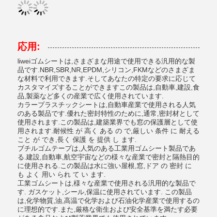
応用:
liweiゴムシートは,さまざまな用途で使用できる汎用的な製
品です.NBR,SBR,NR,EPDM,シリコン,FKMなどのさまざま
な材料で利用できます.そしてあなたの特定の要求に応じて
カスタマイズすることができますこの製品は,自動車,建設,食
品,製薬など多くの産業で広く使用されています.
カラープラスチックシートは,自動車産業で使用される人気
のある製品です.優れた密封特性のために,通常,密封材として
使用されます.この製品は,建築業界でも窓の保護層として使
用されます.耐候性 が 高く ある の で,厳しい 条件 に 耐える
こと が でき,長く 保護 を 提供 し ます.
ブチルゴムテープは,人気のある工業用ゴムシート製品であ
る.建設,自動車,航空宇宙などの様々な産業で密封と隔熱目的
に使用される.この製品は水に強い屋根,窓,ドア の 密封 に
も よく 用い られ て い ます.
工業ゴムシートは,様々な産業で使用される汎用的な製品で
す. ガスケット,シール,保温に使用されています. この製品
は,化学物質,油,高温で化学および石油化学産業で使用するの
に理想的です.また,厳格な衛生および安全基準を満たす必要