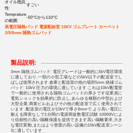
オイル抵抗
すごい
性:
Temprature
-50°Cから110°C
の範囲:
高電圧隔熱パッド 電源配給室 10KV ゴムプレート カーペット
3/5/8mm 隔熱ゴムパッド
製品説明:
3mm 隔熱ゴムパッド: 電圧グレードは一般的に5kV電圧環境
に適しており,一部の小型工場などの5kV以下の配送室でし
ばしば使用されます.倉庫と配送室の他の場所5mm 絶縁ゴム
パッド: 10kV 圧力の環境に適しています.これは10kV配電室
で一般的に使用される隔熱ゴムパッドの厚さです従業員に
電気ショックを効果的に防止し,あらゆる種類の中型および
大型企業,商業ビルおよびその他の配送室で広く使用されて
います.:配送室の電圧が10kVで厚さ8mmで,より高い電圧に
耐える障害なしで1分間の電源周波数電圧試験 10000Vによ
り信頼性の高い隔離保護を提供できます高い隔離要求,大き
な電圧変動,またはより密度の高い設備の10kV配送室シーン
3に適しています.