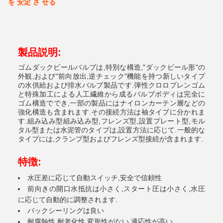
を 安定 さ せる
製品説明:
ゴムダックビールバルブは,特別な構造,"ダックビール形"の
外観,および"前向放出,逆チェック"機能を持つ新しいタイプ
の水供給および排水バルブ製品です.弾性クロロプレンゴム
と特殊加工による人工繊維から成るバルブボディは完全に
ゴム構造ででき,一部の製品にはナイロンカーテン層などの
強化構造も含まれます.その接続方法は袖タイプに分かれま
す.組み込み型組み込み型,フレンズ型,設置プレート型,モル
タル型または水泥管のタイプは,設置方法に応じて.一般的な
タイプには,クランプ型およびフレンズ型接続が含まれます.
特徴:
水圧差に応じて自動スイッチ,安全で信頼性
前向きの開口水抵抗は小さく,スタート圧は小さく,水圧
に応じて自動的に調整されます.
バックシーリングは良い
耐腐蝕性,耐老化性,変形性がない,適応性が高い