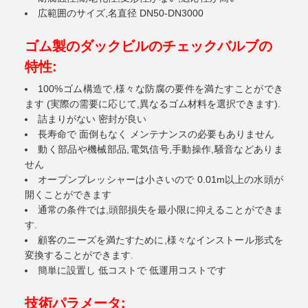
広範囲のサイズ,名直径 DN50-DN3000
ゴム製のダックビルのチェックバルブの
特性:
100%ゴム構造で,様々な防腐の要件を満たすことができ
ます (実際の需要に応じて,異なるゴム材料を選択できます).
詰まりがない 密封が良い
長寿命で 面倒もなく メンテナンスの必要もありません
動く部品や機械部品,電気信号,手動操作,騒音などありま
せん
オープンプレッシャーは小さいので 0.01m以上の水頭が
開くことができます
通常の条件では,頭部損失を最小限に抑えることができま
す.
顧客のニーズを満たすために,様々なインストール形式を
変換することができます.
簡単に設置し 低コストで 低運用コストです
技術パラメータ: