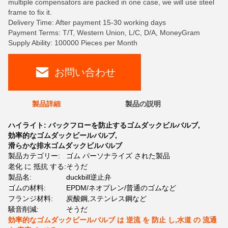
multiple compensators are packed in one case, we will use steel
frame to fix it.
Delivery Time: After payment 15-30 working days
Payment Terms: T/T, Western Union, L/C, D/A, MoneyGram
Supply Ability: 100000 Pieces per Month
お問い合わせ
製品詳細
製品の説明
ハイライト:
バックフローを防止するゴムダックビルバルブ
,
効率的なゴムダックビールバルブ
,
滑らかな排水ゴムダックビルバルブ
製品カテゴリー:
ゴム パーソナライズ された製品
老化 に 抵抗 する:
そうだ
製品名:
duckbill逆止弁
ゴムの材料:
EPDM/ネオプレン/普通のゴムなど
フランジ材料:
炭酸鋼,ステンレス鋼など
騒音削減:
そうだ
効率的なゴムダックビールバルブ は 逆流 を 防止 し,水道 の 流通