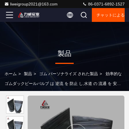
liweigroup2021@163.com
86-0371-6892-1527
チャットによるご
製品
ホーム
>
製品
>
ゴム パーソナライズ された製品
>
効率的な
ゴムダックビールバルブ は 逆流 を 防止 し,水道 の 流通 を 安定
さ せる