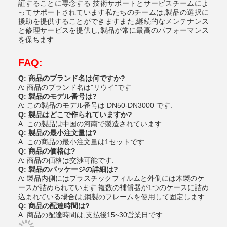
証することに専念する 技術サポートとサービスチームによ
ってサポートされています私たちのチームは,製品の選択に
援助を提供することができますまた,継続的なメンテナンス
と修理サービスを提供し,製品が常に最高のパフォーマンス
を保ちます.
FAQ:
Q: 商品のブランド名は何ですか?
A: 商品のブランド名は"リウイ"です
Q: 製品のモデル番号は?
A: この製品のモデル番号は DN50-DN3000 です.
Q: 製品はどこで作られていますか?
A: この製品は中国の河南で製造されています.
Q: 製品の最小注文量は?
A: この商品の最小注文量は1セットです.
Q: 商品の価格は?
A: 商品の価格は交渉可能です.
Q: 製品のパッケージの詳細は?
A: 製品内側にはプラスチックフィルムと外側には木製のケ
ースが詰められています.複数の補償器が1つのケースに詰め
込まれている場合は,鋼製のフレームを使用して固定します.
Q: 商品の配達時間は?
A: 商品の配達時間は,支払後15~30営業日です.