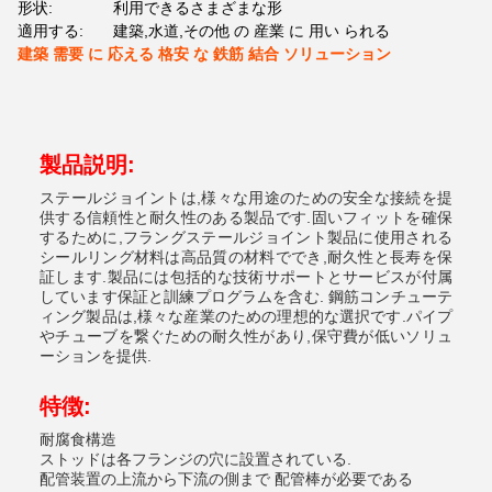
形状:
利用できるさまざまな形
適用する:
建築,水道,その他 の 産業 に 用い られる
建築 需要 に 応える 格安 な 鉄筋 結合 ソリューション
製品説明:
ステールジョイントは,様々な用途のための安全な接続を提
供する信頼性と耐久性のある製品です.固いフィットを確保
するために,フラングステールジョイント製品に使用される
シールリング材料は高品質の材料ででき,耐久性と長寿を保
証します.製品には包括的な技術サポートとサービスが付属
しています保証と訓練プログラムを含む. 鋼筋コンチューテ
ィング製品は,様々な産業のための理想的な選択です.パイプ
やチューブを繋ぐための耐久性があり,保守費が低いソリュ
ーションを提供.
特徴:
耐腐食構造
ストッドは各フランジの穴に設置されている.
配管装置の上流から下流の側まで 配管棒が必要である