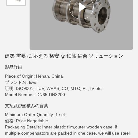
建築 需要 に 応える 格安 な 鉄筋 結合 ソリューション
製品詳細
Place of Origin: Henan, China
ブランド名: liwei
証明: ISO9001, TUV, WRAS, CO, MTC, PL, IV etc
Model Number: DN65-DN3200
支払及び船積みの言葉
Minimum Order Quantity: 1 set
価格: Price Negotiable
Packaging Details: Inner plastic film,outer wooden case, if
multiple compensators are packed in one case, we will use steel