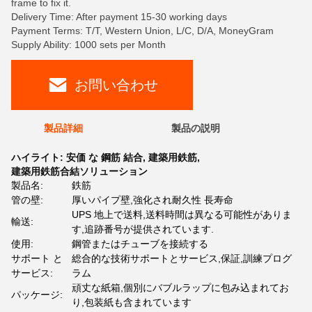
frame to fix it.
Delivery Time: After payment 15-30 working days
Payment Terms: T/T, Western Union, L/C, D/A, MoneyGram
Supply Ability: 1000 sets per Month
お問い合わせ
製品詳細
製品の説明
ハイライト:
安価 な 鋼筋 結合
,
建築用鉄筋
,
建築用鉄筋合結ソリューション
製品名:
鉄筋
管の壁:
厚いパイプ壁,強化され耐久性 長寿命
UPS 地上で送料,送料時間は異なる可能性がありま
輸送:
す,追跡番号が提供されています.
使用:
鋼管またはチューブを接続する
サポート と
総合的な技術サポートとサービス,保証,訓練プログ
サービス:
ラム
頑丈な紙箱,個別にバブルラップに包み込まれてお
パッケージ:
り,包装紙も含まれています