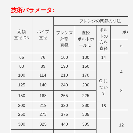
技術パラメータ:
フレンジの関節の寸法
ボル
定額
パイプ
ボル
フレンズ
直径
トの
直径 DN
直径
外部
ボルトホ
穴を
直径
ール Di
n
直径
65
76
160
130
14
80
89
190
150
4
100
114
210
170
Q に
125
140
240
200
つい
8
て
150
168
265
225
200
219
320
280
18
250
273
375
335
300
325
440
395
12