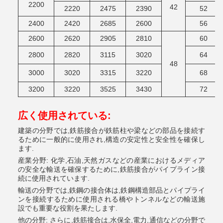
2200
42
2220
2475
2390
52
2400
2420
2685
2600
56
2600
2620
2905
2810
60
2800
2820
3115
3020
64
48
3000
3020
3315
3220
68
3200
3220
3525
3430
72
広く使用されている
:
建築の分野では,鉄筋接合が鉄筋柱や梁などの部品を接続す
るために一般的に使用され,構造の安定性と安全性を確保し
ます.
産業分野: 化学,石油,天然ガスなどの産業におけるメディア
の安全な輸送を確保するために,鉄筋接合がパイプライン接
続に使用されています.
輸送の分野では,鉄鋼の接合体は,鉄鋼構造部品とパイプライ
ンを接続するために使用される橋やトンネルなどの輸送施
設でも重要な役割を果たします.
他の分野: さらに,鉄筋接合は,水保全,電力,通信などの分野で