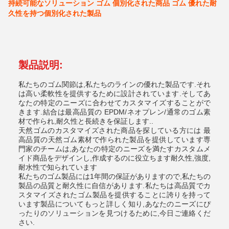
持続可能なソリューション ゴム 個別化された商品 ゴム 優れた耐
久性を持つ個別化された製品
製品説明:
私たちのゴム関節は,私たちのラインの優れた製品です.それ
は高い柔軟性を提供するために設計されています.そしてあ
なたの特定のニーズに合わせてカスタマイズすることがで
きます.結合は最高品質の EPDM/ネオプレン/通常のゴム素
材で作られ,耐久性と長続きを保証します..
天然ゴムのカスタマイズされた商品を探している方には 最
高品質の天然ゴム素材で作られた製品を提供しています専
門家のチームは,あなたの特定のニーズを満たすカスタムメ
イド商品をデザインし,作成するのに役立ちます耐久性,強度,
耐水性で知られています
私たちのゴム製品には1年間の保証がありますので,私たちの
製品の品質と耐久性に自信があります.私たちは高品質でカ
スタマイズされたゴム製品を提供することに誇りを持って
います製品についてもっと詳しく知り,あなたのニーズにぴ
ったりのソリューションを見つけるために,今日ご連絡くだ
さい.