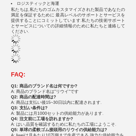
ロジスティックと海運
私たちは,私たちのゴムカスタマイズされた製品であなたの
満足を保証するために 最高レベルのサポートとサービスを
提供することにコミットしています.私たちの技術サポート
とサービスについての詳細情報のために私たちと連絡して
ください.
FAQ:
Q1: 商品のブランド名は何ですか?
A: 商品のブランド名は"リウイ"です
Q2: 商品の配達時間は?
A: 商品は支払い後15~30日以内に配達されます.
Q3: 支払い条件は?
A: 製品には月1000セットの供給能力があります.
Q4: 注文前に工場を訪れますか?
A: はい,品質を確認するために私たちの工場にようこそ.
Q5: 単球の柔軟ゴム接頭用のリウイの供給能力は?
A: liweiは月あたり10万個まで生産できる 強力な供給能力を