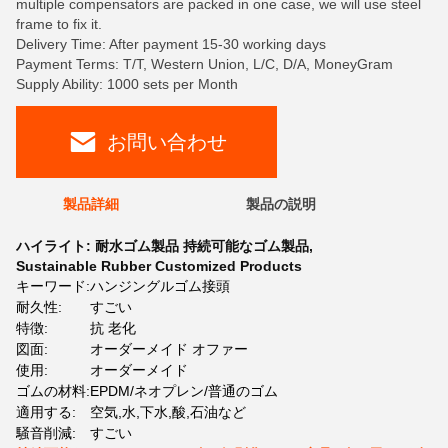
multiple compensators are packed in one case, we will use steel
frame to fix it.
Delivery Time: After payment 15-30 working days
Payment Terms: T/T, Western Union, L/C, D/A, MoneyGram
Supply Ability: 1000 sets per Month
お問い合わせ
製品詳細
製品の説明
ハイライト:
耐水ゴム製品 持続可能なゴム製品
,
Sustainable Rubber Customized Products
キーワード:
ハンジングルゴム接頭
耐久性:
すごい
特徴:
抗 老化
図面:
オーダーメイド オファー
使用:
オーダーメイド
ゴムの材料:
EPDM/ネオプレン/普通のゴム
適用する:
空気,水,下水,酸,石油など
騒音削減:
すごい