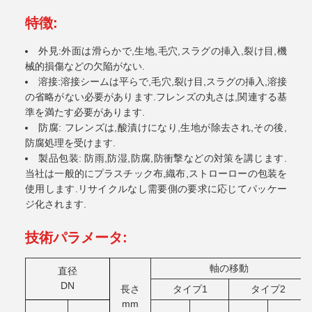
特徴:
外見:外面は滑らかで,生地,毛穴,スラグの挿入,裂け目,機
械的損傷などの欠陥がない.
溶接:溶接シームは平らで,毛穴,裂け目,スラグの挿入,溶接
の省略がない必要があります.フレンズの丸さは,関連する基
準を満たす必要があります.
防腐: フレンズは,酸漬けになり,生地が除去され,その後,
防腐処理を受けます.
製品包装: 防雨,防湿,防腐,防衝撃などの対策を講じます.
当社は一般的にプラスチック布,織布,ストローローの包装を
使用します.リサイクルなし需要側の要求に応じてパッケー
ジ化されます.
技術パラメータ:
軸の移動
直径
DN
長さ
タイプ1
タイプ2
mm