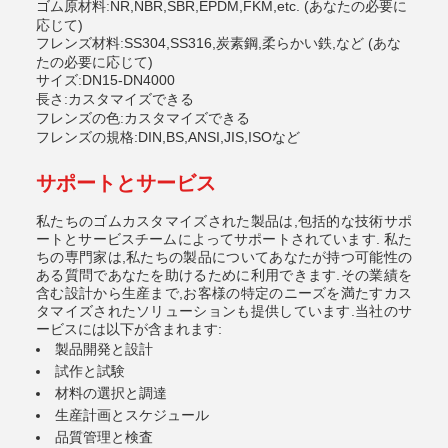
ゴム原材料
NR,NBR,SBR,EPDM,FKM,etc. (あなたの必要に
:
応じて)
フレンズ材料
SS304,SS316,炭素鋼,柔らかい鉄,など (あな
:
たの必要に応じて)
サイズ
DN15-DN4000
:
長さ
カスタマイズできる
:
フレンズの色
カスタマイズできる
:
フレンズの規格:DIN,BS,ANSI,JIS,ISOなど
サポートとサービス
私たちのゴムカスタマイズされた製品は,包括的な技術サポ
ートとサービスチームによってサポートされています. 私た
ちの専門家は,私たちの製品についてあなたが持つ可能性の
ある質問であなたを助けるために利用できます.その業績を
含む設計から生産まで,お客様の特定のニーズを満たすカス
タマイズされたソリューションも提供しています.当社のサ
ービスには以下が含まれます:
製品開発と設計
試作と試験
材料の選択と調達
生産計画とスケジュール
品質管理と検査