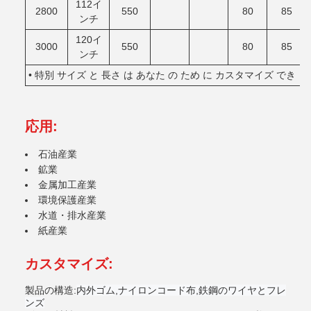
112イ
2800
550
80
85
ンチ
120イ
3000
550
80
85
ンチ
• 特別 サイズ と 長さ は あなた の ため に カスタマイズ でき ま
応用:
石油産業
鉱業
金属加工産業
環境保護産業
水道・排水産業
紙産業
カスタマイズ:
製品の構造:
内外ゴム,ナイロンコード布,鉄鋼のワイヤとフレ
ンズ