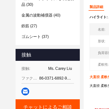
品
(30)
製品詳細
金属の波動補償器
(40)
ハイライト:
鉄筋
(27)
名前:
ゴムシート
(37)
形状:
負荷容
接触
柔軟性:
接触:
Ms. Carey Liu
大直径 柔軟
ファクシミリ:
86-0371-6892-9024
大直径 柔軟
チャットによるご相談