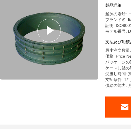
製品詳細
起源の場所: 
ブランド名: liw
証明: ISO9001,
モデル番号: DN
支払及び船積
最小注文数量:
価格: Price Ne
パッケージの
ケースに詰め
受渡し時間: 支
支払条件: T/T
供給の能力: 