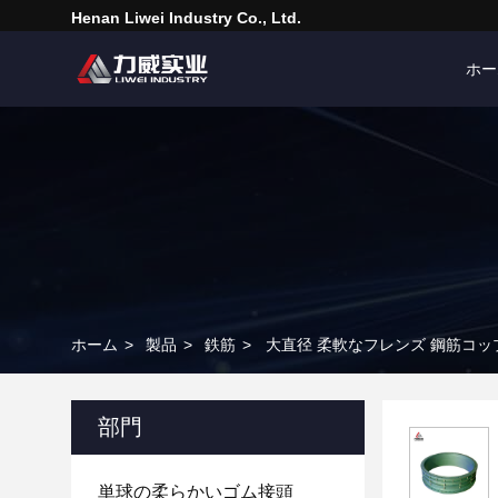
Henan Liwei Industry Co., Ltd.
ホー
ホーム
>
製品
>
鉄筋
>
大直径 柔軟なフレンズ 鋼筋コップ
部門
単球の柔らかいゴム接頭