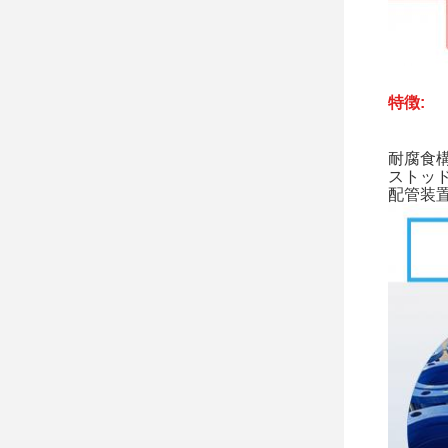
特徴:
耐腐食
ストッ
配管装