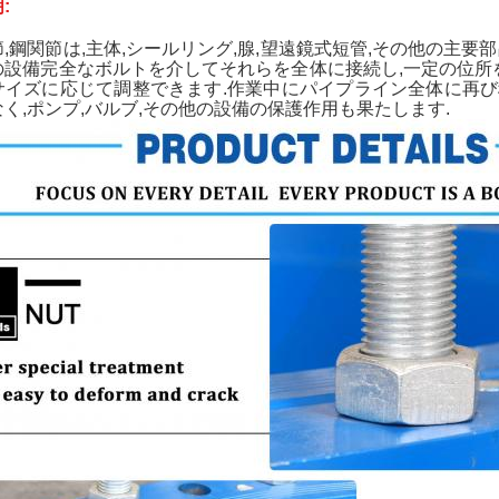
:
,鋼関節は,主体,シールリング,腺,望遠鏡式短管,その他の主
の設備完全なボルトを介してそれらを全体に接続し,一定の位所
サイズに応じて調整できます.作業中にパイプライン全体に再
く,ポンプ,バルブ,その他の設備の保護作用も果たします.