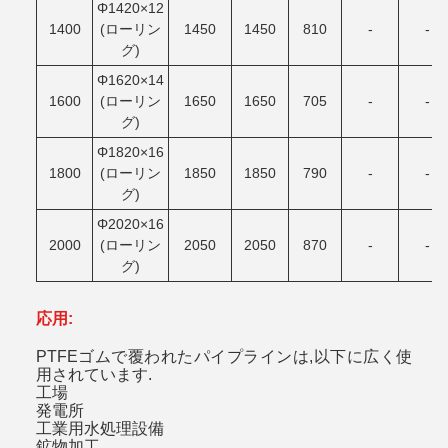
Φ1420×12
1400
(ローリン
1450
1450
810
-
-
グ)
Φ1620×14
1600
(ローリン
1650
1650
705
-
-
グ)
Φ1820×16
1800
(ローリン
1850
1850
790
-
-
グ)
Φ2020×16
2000
(ローリン
2050
2050
870
-
-
グ)
応用:
PTFEゴムで覆われたパイプラインは,以下に広く使
用されています.
工場
発電所
工業用水処理設備
鉱物加工