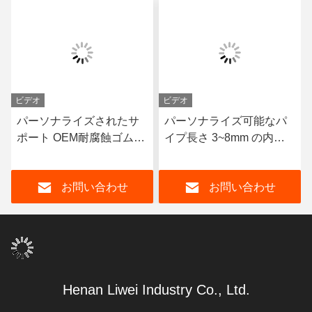
ビデオ
ビデオ
パーソナライズされたサ
パーソナライズ可能なパ
ポート OEM耐腐蝕ゴムパ
イプ長さ 3~8mm の内膜
イプ 耐久性のある天然ゴ
厚さで設計されたゴムで
ムネオプレンEPDMと性
覆われたパイプ
お問い合わせ
お問い合わせ
能のためのニトリルコー
ナー材料
Henan Liwei Industry Co., Ltd.