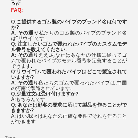
FAQ:
Q:ご提供するゴム製のパイプのブランド名は何です
か?
A: その通り
私たちのゴム製のパイプのブランド名
は"リウイ"です.
Q: 注文したいゴムで覆われたパイプのカスタムモデ
ル番号を教えてください.
A: その通り
ええ,あなたはあなたの仕様に従ってゴ
ムで覆われたパイプのモデル番号を定義することが
できます.
Q:リウイゴムで覆われたパイプはどこで製造されて
いますか?
A: その通り
私たちのゴムで覆われたパイプは,中国
の河南で製造されています.
Q:少量注文は受け付けますか?
A:もちろんです
Q: あなたは顧客の要求に応じて製品を作ることがで
きますか?
A: はい,我々はあなたの正確な要件でそれを作ること
ができます
Tags: