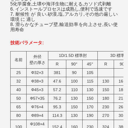
5化学腐食,土壌や海洋生物に耐える,カソド式剥離
6. インストールプロセスは成熟し,便利で迅速です
7. 耐候性 が 良い.砂漠,塩,アルカリ,その他の厳しい
環境 に 適し
8. 滑らかなチューブ壁,輸送効率を向上させ,長い使
用寿命
技術パラメータ:
1D/1.5D 標準肘
3D 標準 
外径
名前
壁の厚さ
R
90°
45°
R
90
25
Φ32×3
381
90
105
32
Φ38×3
47.6
100
115
130
165
40
Φ45×3
57.2
110
130
150
185
50
Φ57×35
76.2
130
150
180
215
65
Φ76×4
95.3
150
170
230
265
80
Φ89×4
114.3
130
190
270
305
Φ108×4
100
152.4
160
230
324
380