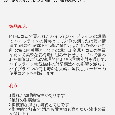
高性能カスタムフレンズPtfeゴムで覆われたパイプ
製品説明:
PTFEゴムで覆われたパイプはパイプラインの設備
で,パイプラインの骨格として外側の鋼または硬い構
造で,耐磨性,耐腐蝕性,高温耐性および他の優れた性
能 ptfeは,内膜層としてこの設計は,金属とゴムの性質
を硬くて柔軟な管構造に組み合わせます.ゴムで覆わ
れた鋼管は,ゴムの物理的および化学的性質を通して,
パイプライン輸送媒体の外部構造への影響を減らす
パイプラインの使用寿命を大幅に延長し,ユーザーの
使用コストを削減します.
利点:
1優れた物理的特性があります
2絶好の耐腐蝕性
3機械的な強さは鋼管と同じです
4衛生的で無毒で 汚れも微生物も育たない 液体の質
を保ちます