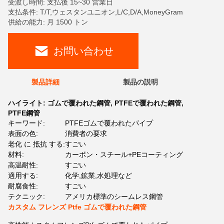
受渡し時間: 支払後 15~30 営業日
支払条件: T/T,ウェスタンユニオン,L/C,D/A,MoneyGram
供給の能力: 月 1500 トン
お問い合わせ
製品詳細
製品の説明
ハイライト:
ゴムで覆われた鋼管
,
PTFEで覆われた鋼管
,
PTFE鋼管
キーワード:
PTFEゴムで覆われたパイプ
表面の色:
消費者の要求
老化 に 抵抗 する:
すごい
材料:
カーボン・スチール+PEコーティング
高温耐性:
すごい
適用する:
化学,鉱業,水処理など
耐腐食性:
すごい
テクニック:
アメリカ標準のシームレス鋼管
カスタム フレンズ Ptfe ゴムで覆われた鋼管