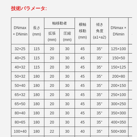
技術パラメータ:
軸移動者
横軸
傾き
DNmax
長さ
DNmax ×
長
移動
角度
拡張
圧縮
× DNmin
(mm)
DNmin
(m
(mm)
(a1+a2)
(mm)
(mm)
32×25
115
20
30
45
35°
125×100
2
40×25
115
20
30
45
35°
150×50
2
40×32
115
20
30
45
35°
150×125
2
50×32
180
20
30
45
35°
200×80
2
50×40
180
20
30
45
35°
200×150
2
65×32
180
20
30
45
35°
250×100
2
65×50
180
20
30
45
35°
300×250
2
80×40
180
20
30
45
35°
350×300
2
80×65
180
20
30
45
35°
400×350
2
100×40
180
22
30
40
35°
500×300
2