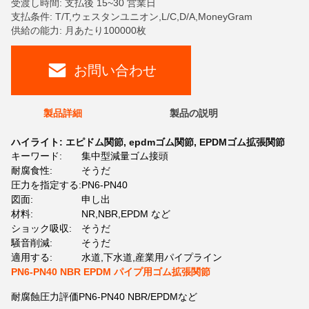
受渡し時間: 支払後 15~30 営業日
支払条件: T/T,ウェスタンユニオン,L/C,D/A,MoneyGram
供給の能力: 月あたり100000枚
お問い合わせ
製品詳細
製品の説明
ハイライト:
エピドム関節
,
epdmゴム関節
,
EPDMゴム拡張関節
キーワード:
集中型減量ゴム接頭
耐腐食性:
そうだ
圧力を指定する:
PN6-PN40
図面:
申し出
材料:
NR,NBR,EPDM など
ショック吸収:
そうだ
騒音削減:
そうだ
適用する:
水道,下水道,産業用パイプライン
PN6-PN40 NBR EPDM パイプ用ゴム拡張関節
耐腐蝕圧力評価PN6-PN40 NBR/EPDMなど