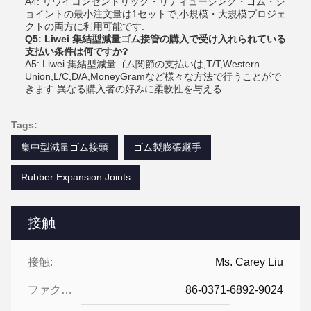
A4: リウイコンセントリック・リディューシング・ゴム・ジ
ョイントの最小注文量は1セットで,小規模・大規模プロジェ
クトの両方に利用可能です.
Q5: Liwei 集結型減量ゴム接管の購入で受け入れられている
支払い条件は何ですか?
A5: Liwei 集結型減量ゴム関節の支払いは,T/T,Western
Union,L/C,D/A,MoneyGramなど様々な方法で行うことがで
きます.異なる購入者の好みに柔軟性を与える.
Tags:
集中型減量ゴム接頭
ゴム製膨張継手
Rubber Expansion Joints
接触
接触:
Ms. Carey Liu
ファクシミリ:
86-0371-6892-9024