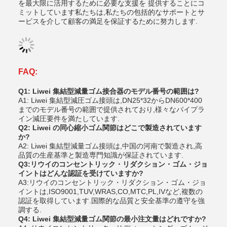
を最大限に活用するために必要な支援を 提供することにコ
ミットしています私たちは,私たちの包括的なサポートとサ
ービスを介して顧客の満足を保証するために努力します.
FAQ:
Q1: Liwei 集結型減量ゴム接合器のモデル番号の範囲は?
A1: Liwei 集結型減圧ゴム接頭は,DN25*32からDN600*400
までのモデル番号の範囲で提供されており,様々なパイプラ
イン減圧要件を満たしています.
Q2: Liwei の同心縮小ゴム関節はどこで製造されています
か?
A2: Liwei 集結型減量ゴム接頭は,中国の河南で製造され,高
品質の生産基準と製造専門知識が保証されています.
Q3:リウイのコンセントリック・リダクション・ゴム・ジョ
イントはどんな認証を受けていますか?
A3:リウイのコンセントリック・リダクション・ゴム・ジョ
イントは,ISO9001,TUV,WRAS,CO,MTC,PL,IVなど,複数の
認証を取得しています.国際的な品質と安全基準の遵守を強
調する.
Q4: Liwei 集結型減量ゴム関節の最小注文量はどれですか?