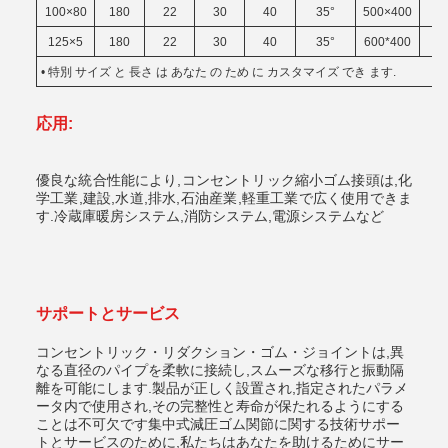
100×80
180
22
30
40
35°
500×400
2
125×5
180
22
30
40
35°
600*400
2
• 特別 サイズ と 長さ は あなた の ため に カスタマイズ でき ます.
応用:
優良な統合性能により,コンセントリック縮小ゴム接頭は,化
学工業,建設,水道,排水,石油産業,軽重工業で広く使用できま
す.冷蔵庫暖房システム,消防システム,電源システムなど
サポートとサービス
コンセントリック・リダクション・ゴム・ジョイントは,異
なる直径のパイプを柔軟に接続し,スムーズな移行と振動隔
離を可能にします.製品が正しく設置され,指定されたパラメ
ータ内で使用され,その完整性と寿命が保たれるようにする
ことは不可欠です集中式減圧ゴム関節に関する技術サポー
トとサービスのために,私たちはあなたを助けるためにサー