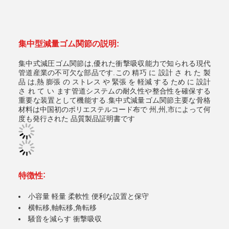
集中型減量ゴム関節の説明:
集中式減圧ゴム関節は,優れた衝撃吸収能力で知られる現代
管道産業の不可欠な部品です.この 精巧 に 設計 さ れ た 製
品 は,熱 膨張 の ストレス や 緊張 を 軽減 する ため に 設計
さ れ て い ます管道システムの耐久性や整合性を確保する
重要な装置として機能する.
集中式減量ゴム関節
主要な骨格
材料は中国初のポリエステルコード布で 州,州,市によって何
度も発行された 品質製品証明書です
:
特徴性
小容量 軽量 柔軟性 便利な設置と保守
横転移,軸転移,角転移
騒音を減らす 衝撃吸収