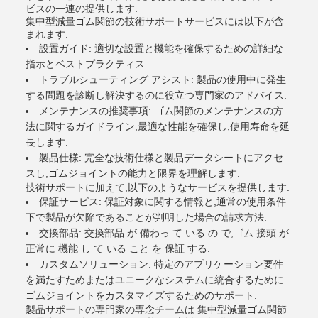
ビスの一連の提供します.
集中型減量ゴム関節の技術サポートサービスには以下が含
まれます.
設置ガイド: 適切な設置と機能を確保するための詳細な
指示とベストプラクティス.
トラブルシューティング アシスト: 製品の使用中に発生
する問題を診断し解決するのに役立つ専門家のアドバイス.
メンテナンスの推奨事項: ゴム関節のメンテナンスの方
法に関するガイドライン,最適な性能を確保し,使用寿命を延
長します.
製品仕様: 完全な技術仕様と製品データシートにアクセ
スし,ゴムジョイントの能力と限界を理解します.
技術サポートに加えて,以下のようなサービスを提供します.
保証サービス: 保証対象に関する情報と,通常の使用条件
下で製品が欠陥であることが判明した場合の請求方法.
交換部品: 交換部品 が 備わっ て いる の で,ゴム 接頭 が
正常に 機能 し て いる こと を 保証 する.
カスタムソリューション: 特定のアプリケーション要件
を満たすためまたはユニークなシステムに統合するために
ゴムジョイントをカスタマイズするためのサポート.
製品サポートの専門家の専念チームは 集中型減量ゴム関節