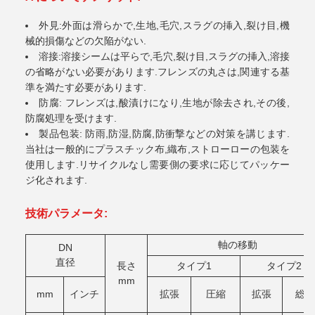
外見:外面は滑らかで,生地,毛穴,スラグの挿入,裂け目,機
械的損傷などの欠陥がない.
溶接:溶接シームは平らで,毛穴,裂け目,スラグの挿入,溶接
の省略がない必要があります.フレンズの丸さは,関連する基
準を満たす必要があります.
防腐: フレンズは,酸漬けになり,生地が除去され,その後,
防腐処理を受けます.
製品包装: 防雨,防湿,防腐,防衝撃などの対策を講じます.
当社は一般的にプラスチック布,織布,ストローローの包装を
使用します.リサイクルなし需要側の要求に応じてパッケー
ジ化されます.
技術パラメータ:
軸の移動
DN
直径
長さ
タイプ1
タイプ2
mm
mm
インチ
拡張
圧縮
拡張
総会