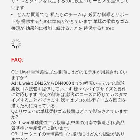
サイズとタイプを決定するのに役立つサービスを提供して
います.
どんな問題でも 私たちのチームは 必要な指導とサポー
トを 提供するために準備ができています 単球の柔軟なゴム
接頭が 効果的に機能し続けることを 確保するために
FAQ:
Q1: Liwei 単球柔性ゴム接頭にはどのモデルが用意されてい
ますか?
A1: Liweiは,DN15からDN4000までの幅広いモデルで,単球
柔軟ゴム接管を提供しています.様々なパイプサイズと要件
に対応します.特定の詳細は,顧客のニーズに応じてカスタマ
イズすることができます,我々はプロの技術チームを図面を
描くために持っている.
Q2:リウェイの単球柔軟ゴム接頭はどこで製造されています
か?
A2: Liwei 単球柔性ゴム接頭は,中国の河南で製造され,高品
質基準と生産慣行に従います.
Q3: リーウェイの単球柔軟ゴム接頭にはどんな認証があり
ますか?