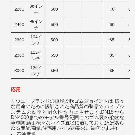
88イン
2200
500
70
80
チ
96イン
2400
500
80
80
チ
104イ
2600
500
85
80
ンチ
112イ
2800
550
85
80
ンチ
120イ
3000
550
85
80
ンチ
応用:
リウエーブランドの単球柔軟ゴムジョイントは,様々
な用途のために設計された高品質の製品で,パイプシ
ステムの効率と耐久性を向上させます.DN15から
DN4000までのモデル番号範囲このゴム製の柔軟な
単球関節は,様々なパイプ直径に適しており,ほぼあら
ゆる産業,商業,住宅用パイプの要求に最適です.主に
石油産業