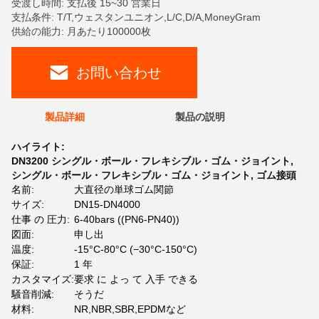
受渡し時間: 支払後 15~30 営業日
支払条件: T/T,ウェスタンユニオン,L/C,D/A,MoneyGram
供給の能力: 月あたり100000枚
お問い合わせ
製品詳細
製品の説明
ハイライト:
DN3200 シングル・ボール・フレキシブル・ゴム・ジョイント
,
シングル・ボール・フレキシブル・ゴム・ジョイント
,
ゴム接頭
名前:
大直径の単球ゴム関節
サイズ:
DN15-DN4000
仕事 の 圧力:
6-40bars ((PN6-PN40))
図面:
申し出
温度:
-15°C-80°C (−30°C-150°C)
保証:
1 年
カスタマイズ:
要求 に よっ て 入手 できる
騒音削減:
そうだ
材料:
NR,NBR,SBR,EPDMなど