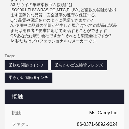
A3:リウイの単球柔軟ゴム接頭には
ISO9001,TUV,WRAS,CO,MTC,PL,IVなど複数の認証があり
ます国際的な品質・安全基準の遵守を保証する.
Q4: 品質や保証をどのように保証できますか?
A: 使用中に品質の問題が発生した場合,すべての製品は返品
または消費者の要求に応じて返品することができます.
Q5:あなたは取引会社ですか? それとも製造会社ですか?
A: 私たちはプロフェッショナルなメーカーです.
Tags:
柔軟な関節 3インチ
柔らかいゴム接管フレンズ
柔らかい関節 6インチ
接触
接触:
Ms. Carey Liu
ファクシミリ:
86-0371-6892-9024