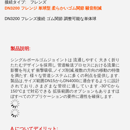
接続タイプ:
フレンズ
DN3200 フレンジ 単球型 柔らかいゴム関節 騒音削減
DN3200 フレンズ接続 ゴム関節 調整可能な単体球
製品説明:
シングルボールゴムジョイントは 流通しやすく 大きく折り
たたむデザインを採用し 管道輸送プロセスにおける流量に
影響を与えず 衝撃吸収,ノイズ削減,複数の方向の移動の特徴
を満たす. 様々な管道システムに多くの利点を提供します.
製品は,サイズ範囲DN15からDN4000に適合するように設計
されており,さまざまな管径に適しています.-30°Cから
150°Cまで対応できる 拡張範囲のオプションもありますほ
ぼすべてのアプリケーションの要件に適性を確保します.
A について
デメリット: