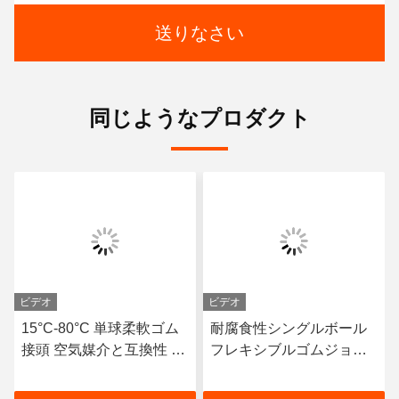
送りなさい
同じようなプロダクト
ビデオ
ビデオ
15°C-80°C 単球柔軟ゴム
耐腐食性シングルボール
接頭 空気媒介と互換性 長
フレキシブルゴムジョイ
期使用寿命と優れた耐久
ント 動的配管システムに
性
おける動き補償に適した