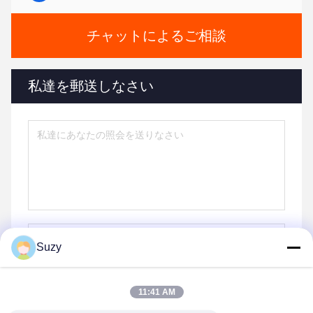
チャットによるご相談
私達を郵送しなさい
Suzy
11:41 AM
送りなさい