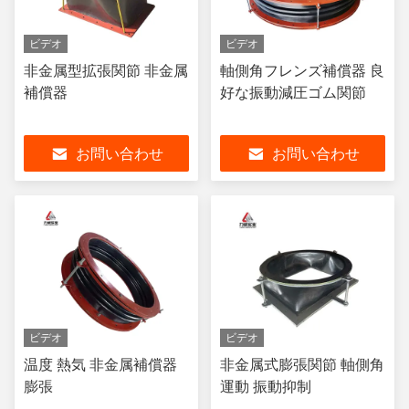
ビデオ
ビデオ
非金属型拡張関節 非金属
軸側角フレンズ補償器 良
補償器
好な振動減圧ゴム関節
お問い合わせ
お問い合わせ
ビデオ
ビデオ
温度 熱気 非金属補償器
非金属式膨張関節 軸側角
膨張
運動 振動抑制