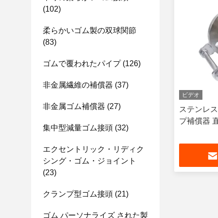
(102)
柔らかいゴム製の双球関節
(83)
ゴムで覆われたパイプ
(126)
非金属繊維の補償器
(37)
ビデオ
非金属ゴム補償器
(27)
ステンレス
プ補償器 
集中型減量ゴム接頭
(32)
エクセントリック・リディク
シング・ゴム・ジョイント
(23)
クランプ型ゴム接頭
(21)
ゴム パーソナライズ された製