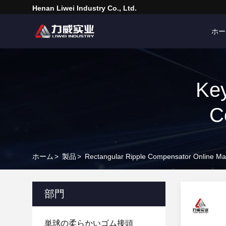
Henan Liwei Industry Co., Ltd.
ホー
Key
C
ホーム
>
製品
>
Rectangular Ripple Compensator Online Ma
部門
単球の柔らかいゴム接頭