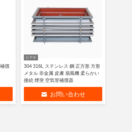
ビデオ
ル補償
304 316L ステンレス 鋼 正方形 方形
メタル 非金属 皮膚 扇風機 柔らかい
接続 煙突 空気管補償器
お問い合わせ