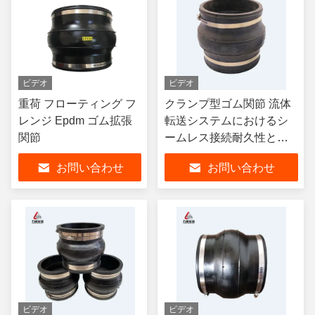
ビデオ
ビデオ
重荷 フローティング フ
クランプ型ゴム関節 流体
レンジ Epdm ゴム拡張
転送システムにおけるシ
関節
ームレス接続耐久性と振
動吸収を保証する
お問い合わせ
お問い合わせ
ビデオ
ビデオ