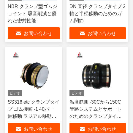
NBR クランプ型ゴムジ
DN 直径 クランプタイプ 2
ョイント 騒音削減と優
軸と半径移動のためのガ
れた密封性能
ム関節
お問い合わせ
お問い合わせ
ビデオ
ビデオ
SS316 etc クランプタイ
温度範囲 -30Cから150C
プ ゴム接頭 -1 40バー
管路システムとサポート
軸移動 ラジアル移動
のためのクランプタイプ
TYPE 2
ゴムジョイント
お問い合わせ
お問い合わせ