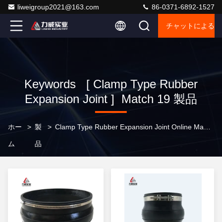
liweigroup2021@163.com
86-0371-6892-1527
チャットによるご
Keywords [ Clamp Type Rubber
Expansion Joint ] Match 19 製品
ホー
>
製
>
Clamp Type Rubber Expansion Joint Online Manufacturer
ム
品