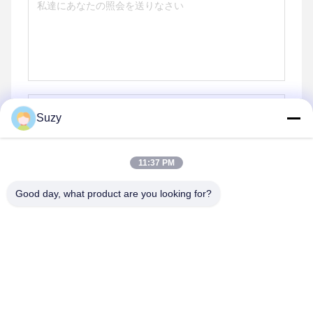
Suzy
11:37 PM
送りなさい
Good day, what product are you looking for?
Henan Liwei Industry Co., Ltd.
liweigroup2021@163.com